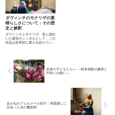
か...
た...
ダヴィンチのモナリザの素
晴らしさについて：その歴
史と解釈
ダヴィンチとモナリザ。美と謎め
いた微笑のシンボルとして、この
作品は世界的に愛され続けていま
す。しかし、この作品の背後には
膨大な歴史があります。制作され
た当時から、多くの人々はモナリ
ザの美しさに魅了され、その解釈
を巡って様々な議論が交わされ
て...
未来の子どもたちへ ～戦争体験の継承と
平和への願い～
あかねのフェルメール紀行：画面越しに
出会った光の魔術師