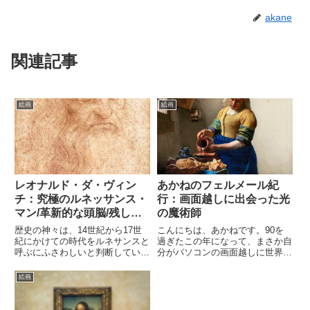
akane
関連記事
絵画
絵画
レオナルド・ダ・ヴィン
あかねのフェルメール紀
チ：究極のルネッサンス・
行：画面越しに出会った光
マン/革新的な頭脳/残した
の魔術師
もの
歴史の神々は、14世紀から17世
こんにちは、あかねです。90を
紀にかけての時代をルネサンスと
過ぎたこの年になって、まさか自
呼ぶにふさわしいと判断してい
分がパソコンの画面越しに世界中
る。ルネサンスは、文化・芸術の
の美術館を旅して回ることになる
隆盛、ヒューマニズム、教育の進
とは思いもしませんでした。息子
絵画
化、科学・哲学への関心などの時
に「お母さん、インターネットで
代であった。しかし、ルネサンス
色んな美術館が見られるよ」と教
を語るとき、どうしても思い浮
えてもらったのがきっかけでし