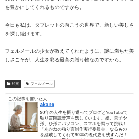
を豊かにしてくれるものですから。
今日も私は、タブレットの向こうの世界で、新しい美しさ
を探し続けます。
フェルメールの少女が教えてくれたように、謎に満ちた美
しさこそが、人生を彩る最高の贈り物なのですから。
絵画
フェルメール
この記事を書いた人
akane
90年の人生を振り返ってブログとYouTubeで
独り言朗読音声を残しています。娘、息子や
孫、ひ孫にパソコン、スマホを習って挑戦！
「あかねの独り言制作実行委員会」なるもの
を結成してくれて90年の現代史を残すんだ！