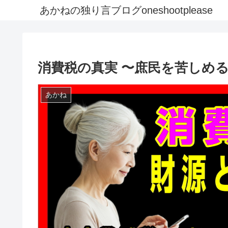
あかねの独り言ブログoneshootplease
消費税の真実 〜庶民を苦しめ
あかね