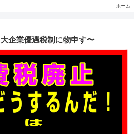
ホーム
る大企業優遇税制に物申す〜