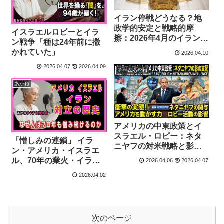
イラン停戦どうなる？地
政学的安定と戦略的摩
イスラエルロビーとイラ
擦：2026年4月のイラン・
ン戦争「種は24年前に撒
アメリカ停戦とイスラマ
かれていた」
2026.04.10
バード交渉に関する総合
2026.04.07
2026.04.09
的評価(チームあかね編)
チームあかね
あかね
アメリカの中東政策とイ
スラエル・ロビー：ネタ
「憎しみの連鎖」 イラ
ニヤフの対米戦略と影響
ン・アメリカ・イスラエ
力の構造(チームあかね編)
ル、70年の業火・イラン
2026.04.06
2026.04.07
戦争の歴史
2026.04.02
次のページ