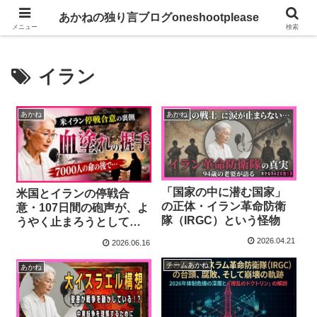
あかねの独り言ブログoneshootplease
あかねの独り言ブログoneshootplease
メニュー
検索
イラン
あかね
あかね
「国家の中に潜む国家」
米国とイランの停戦合
の正体・イラン革命防衛
意・107日間の砲声が、よ
隊（IRGC）という怪物
うやく止まろうとしてい
ます
2026.04.21
2026.06.16
チームあかね
あかね