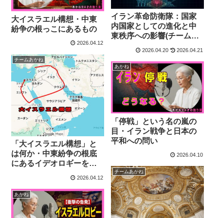
イラン革命防衛隊：国家
大イスラエル構想・中東
内国家としての進化と中
紛争の根っこにあるもの
東秩序への影響(チームあ
2026.04.12
かね編)
2026.04.20
2026.04.21
チームあかね
あかね
「停戦」という名の嵐の
目・イラン戦争と日本の
平和への問い
「大イスラエル構想」と
は何か・中東紛争の根底
2026.04.10
にあるイデオロギーを読
チームあかね
み解く(チームあかね編)
2026.04.12
あかね