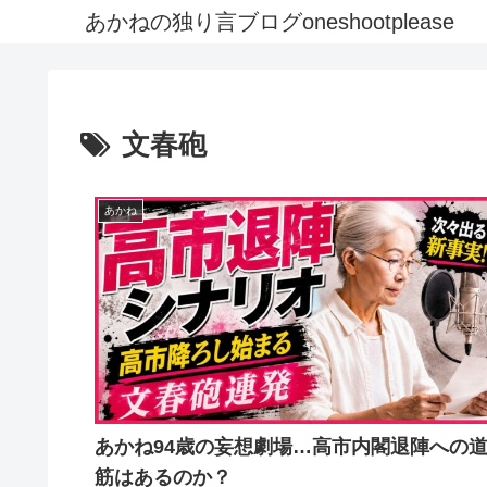
あかねの独り言ブログoneshootplease
文春砲
あかね
あかね94歳の妄想劇場…高市内閣退陣への
筋はあるのか？