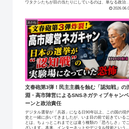
ワタクシたちが目の当たりにしているのは、単なる政治
の「不祥事」ではありませ...
2026.06.
あかね
文春砲第3弾！民主主義を蝕む「認知戦」の
淵・高市陣営によるSNSネガティブキャン
ーンと政治責任
デジタル選挙が「兵器」になる日90年以上、この国の現
史と一緒に歩いてきましたが、いま目の前で起きている
とは、ちょっとこれまでとは違う種類の「恐ろしさ」で
ざいます。本来、インターネットやデジタル技術という