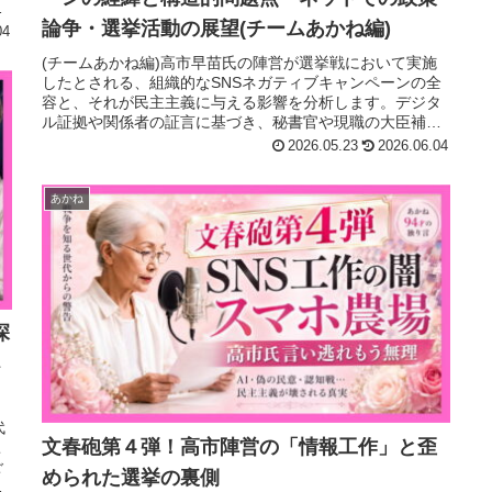
家
論争・選挙活動の展望(チームあかね編)
04
(チームあかね編)高市早苗氏の陣営が選挙戦において実施
したとされる、組織的なSNSネガティブキャンペーンの全
容と、それが民主主義に与える影響を分析します。デジタ
ル証拠や関係者の証言に基づき、秘書官や現職の大臣補佐
官といった政権中枢による隠密...
2026.05.23
2026.06.04
あかね
深
ペ
代
文春砲第４弾！高市陣営の「情報工作」と歪
こ
ご
められた選挙の裏側
の