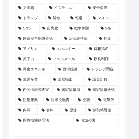
文春砲
イスラエル
安全保障
トランプ
解散
報道
マスコミ
SNS
自民党
戦争体験
9条
国家安全保障会議
治安維持法
抑止
アメリカ
エネルギー
首相指名
原子力
フェルメール
原発利権
再生エネルギー
西洋絵画
トランプ関税
軍需産業
武器輸出
議員定数
内閣情報調査室
国家情報局
国家情報会議
防衛産業
対米投融資
空襲
電気代
内閣
食料
原爆
伊勢崎賢治
国旗損壊処罰法
名城公園