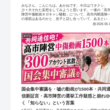
みなさん、こんにちは。あかねです。今日はワタクシ、
少々大それた妄想をしてみようと思います。一連の「高
陣営中傷動画ネガキャン騒動」について、高市内閣退陣
の道筋はあるのかと、息子と話し合っていて、あるとい
のです。そこで、「チームあかね」が...
2026.06.
あかね
国会集中審議を・嘘の動画が1500本・共同
信新証言・高市陣営の選挙工作疑惑と崩れゆ
く「知らない」という言葉