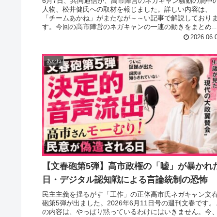
6月7日、共同通信が、高市陣営のネガキャン騒動の渦中
人物、松井健氏への取材を報じました。詳しい内容は、
「チームあかね」がまたなが～～い記事で解説しており
す。今回の高市陣営のネガキャンの一連の動きをまとめ
くれました。そこから導き出される...
2026.06.
あかね
【文春砲第5弾】高市政権の「嘘」が暴かれ
日・デジタル認知戦による言論統制の恐怖
民主主義を揺るがす「工作」の正体高市氏ネガキャン文
砲第5弾が出ました。2026年6月11日号の週刊文春です。
の内容は、やっぱり黙っているわけにはいきません。今