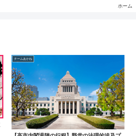
ホーム
チームあかね
道
【高市内閣退陣の行程】野党の法理的追及プ