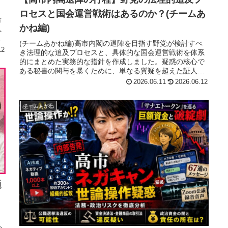
ロセスと国会運営戦術はあるのか？(チームあ
市
かね編)
へ
う
(チームあかね編)高市内閣の退陣を目指す野党が検討すべ
12
き法理的な追及プロセスと、具体的な国会運営戦術を体系
的にまとめた実務的な指針を作成しました。疑惑の核心で
ある秘書の関与を暴くために、単なる質疑を超えた証人喚
問の実施や、客観的証拠に基づき...
2026.06.11
2026.06.12
チームあかね
通