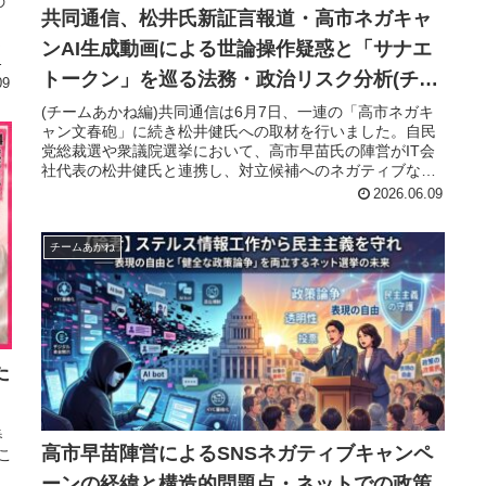
の
共同通信、松井氏新証言報道・高市ネガキャ
ま
ンAI生成動画による世論操作疑惑と「サナエ
て
トークン」を巡る法務・政治リスク分析(チー
09
ムあかね編)
(チームあかね編)共同通信は6月7日、一連の「高市ネガキ
ャン文春砲」に続き松井健氏への取材を行いました。自民
党総裁選や衆議院選挙において、高市早苗氏の陣営がIT会
社代表の松井健氏と連携し、対立候補へのネガティブな動
画をSNSで大量拡散させた...
2026.06.09
チームあかね
た
春
高市早苗陣営によるSNSネガティブキャンペ
こ
、
ーンの経緯と構造的問題点・ネットでの政策