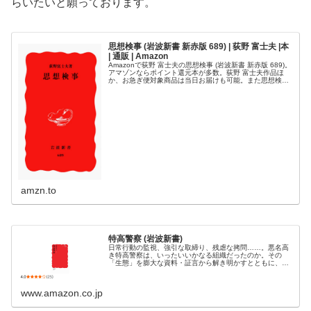
らいたいと願っております。
思想検事 (岩波新書 新赤版 689) | 荻野 富士夫 |本
| 通販 | Amazon
Amazonで荻野 富士夫の思想検事 (岩波新書 新赤版 689)。
アマゾンならポイント還元本が多数。荻野 富士夫作品ほ
か、お急ぎ便対象商品は当日お届けも可能。また思想検事
(岩波新書 新赤版 689)もアマゾン配送商品なら通常配送無
料。
amzn.to
特高警察 (岩波新書)
日常行動の監視、強引な取締り、残虐な拷問……。悪名高
き特高警察は、いったいいかなる組織だったのか。その
「生態」を膨大な資料・証言から解き明かすとともに、日
本支配下にあった朝鮮や「満州」での様相、ドイツの秘密
警察ゲシュタポとの類似と相違など、...
www.amazon.co.jp