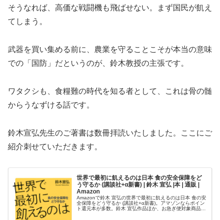
そうなれば、高価な戦闘機も飛ばせない。まず国民が飢え
てしまう。
武器を買い集める前に、農業を守ることこそが本当の意味
での「国防」だというのが、鈴木教授の主張です。
ワタクシも、食糧難の時代を知る者として、これは骨の髄
からうなずける話です。
鈴木宣弘先生のご著書は数冊拝読いたしました。ここにご
紹介刺せていただきます。
世界で最初に飢えるのは日本 食の安全保障をど
う守るか (講談社+α新書) | 鈴木 宣弘 |本 | 通販 |
Amazon
Amazonで鈴木 宣弘の世界で最初に飢えるのは日本 食の安
全保障をどう守るか (講談社+α新書)。アマゾンならポイン
ト還元本が多数。鈴木 宣弘作品ほか、お急ぎ便対象商品は
当日お届けも可能。また世界で最初に飢えるのは日本 食の
安全保障をどう...