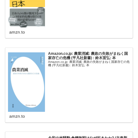
amzn.to
Amazon.co.jp: 農業消滅: 農政の失敗がまねく国
家存亡の危機 (平凡社新書) : 鈴木宣弘: 本
Amazon.co.jp: 農業消滅: 農政の失敗がまねく国家存亡の危
機 (平凡社新書) : 鈴木宣弘: 本
amzn.to
令和の米騒動 食糧敗戦はなぜ起きたか? (文春新