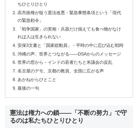
ちひとりひとり
高市政権が狙う憲法改悪・緊急事態条項という「現代
の緊急勅令」
「戦争国家」の実相・兵器だけ揃えても食べ物がなけ
れば人は生きられない
安保3文書と「国家総動員」・平時の中に忍び込む戦時
沖縄の声、世界とつながる――DSAからのメッセージ
世界の窓から・インドの若者たちと米議会の反乱
名古屋のデモ、京都の教員、全国に広がる声
あかねからひとこと
最後の一句
憲法は権力への鎖――「不断の努力」で守
るのは私たちひとりひとり