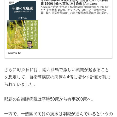
書 1509) | 鈴木 宣弘 |本 | 通販 | Amazon
Amazonで鈴木 宣弘の令和の米騒動 食糧敗戦はなぜ起きた
か? (文春新書 1509)。アマゾンならポイント還元本が多
数。鈴木 宣弘作品ほか、お急ぎ便対象商品は当日お届けも
可能。また令和の米騒動 食糧敗戦はなぜ起きたか? (文春新
書 15...
amzn.to
さらに6月2日には、南西諸島で激しい戦闘が起きること
を想定して、自衛隊病院の病床を4倍に増やす計画が報じ
られていました。
那覇の自衛隊病院は平時50床から有事200床へ。
一方で、一般国民向けの病床は削減が進んでいるというの