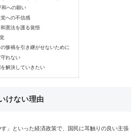
平和への願い
政党への不信感
平和憲法を護る覚悟
党
争の惨禍を引き継がせないために
は守れない
問を解決していきたい
いけない理由
やす」といった経済政策で、国民に耳触りの良い主張