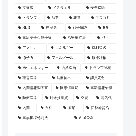
文春砲
イスラエル
安全保障
トランプ
解散
報道
マスコミ
SNS
自民党
戦争体験
9条
国家安全保障会議
治安維持法
抑止
アメリカ
エネルギー
首相指名
原子力
フェルメール
原発利権
再生エネルギー
西洋絵画
トランプ関税
軍需産業
武器輸出
議員定数
内閣情報調査室
国家情報局
国家情報会議
防衛産業
対米投融資
空襲
電気代
内閣
食料
原爆
伊勢崎賢治
国旗損壊処罰法
名城公園