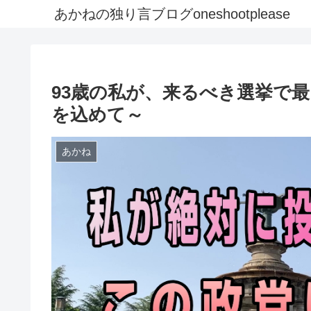
あかねの独り言ブログoneshootplease
93歳の私が、来るべき選挙で
を込めて～
あかね