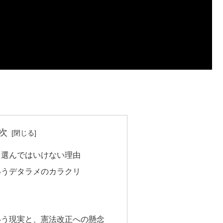
次
を選んではいけない理由
いうデタラメのカラクリ
いう現実と、憲法改正への懸念