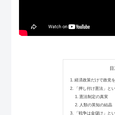
目
経済政策だけで政党
「押し付け憲法」と
憲法制定の真実
人類の英知の結晶
「戦争は金儲け」と